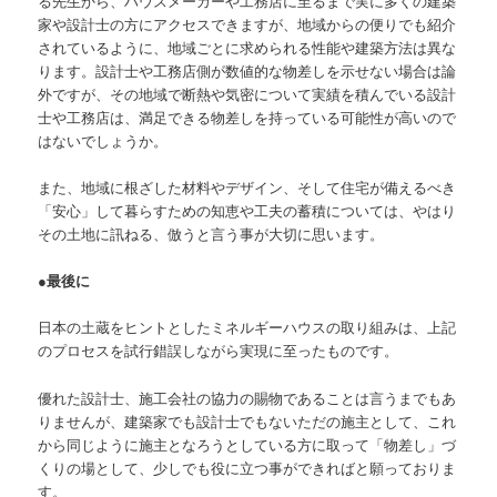
る先生から、ハウスメーカーや工務店に至るまで実に多くの建築
家や設計士の方にアクセスできますが、地域からの便りでも紹介
されているように、地域ごとに求められる性能や建築方法は異な
ります。設計士や工務店側が数値的な物差しを示せない場合は論
外ですが、その地域で断熱や気密について実績を積んでいる設計
士や工務店は、満足できる物差しを持っている可能性が高いので
はないでしょうか。
また、地域に根ざした材料やデザイン、そして住宅が備えるべき
「安心」して暮らすための知恵や工夫の蓄積については、やはり
その土地に訊ねる、倣うと言う事が大切に思います。
●最後に
日本の土蔵をヒントとしたミネルギーハウスの取り組みは、上記
のプロセスを試行錯誤しながら実現に至ったものです。
優れた設計士、施工会社の協力の賜物であることは言うまでもあ
りませんが、建築家でも設計士でもないただの施主として、これ
から同じように施主となろうとしている方に取って「物差し」づ
くりの場として、少しでも役に立つ事ができればと願っておりま
す。