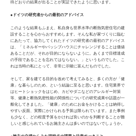
待どおりの結果が出ることが実証できたように思います。
●ドイツの研究者からの最初のアドバイス
このような結果もふまえ、私自身も世界水準の断熱気密住宅の建
設することを心からおすすめします。そんな私が家づくりに臨む
にあたって、協力してくれたドイツの研究者の最初のアドバイス
は、「ミネルギーやパッシブハウスにチャレンジすることは価値
あることだが、それが目的にならないように。あくまで目標達成
の手段であることを忘れてはならない。」というものでした。こ
れは当時の私にとって、非常に示唆に富んだものでした。
そして、家を建てる目的を改めて考えてみると、多くの方が「健
康」な暮らしのため、という結論に至ると思います。住宅業界で
はヒートショックをはじめ、カビやダニなどのアレルギー対策
等、健康と断熱気密性能の関係性についての研究成果や話題が一
般化してきました。「健康」のためにお金をかけることは納得し
やすい反面、実際にかけられる予算は限られています。また事例
も少なく、どの程度予算をかければ良いのかを判断することが難
しいと感じられているお施主さんは多いのではないでしょうか。
●施主の立場からみた現時点の課題と注意すべきこと