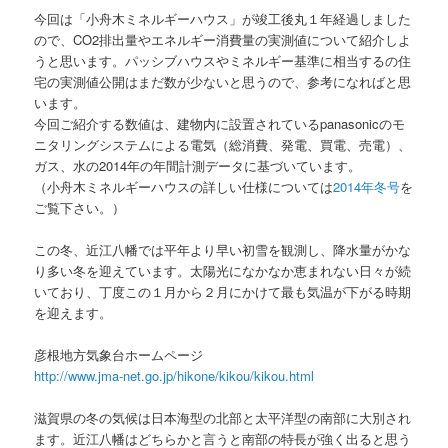
今回は「小舟木ミネルギーハウス」が竣工後丸１年経過しました
ので、CO2排出量やエネルギー消費量の実測値について紹介しよ
うと思います。パッシブハウスやミネルギー基準に相当するの住
宅の実測値公開はまだ数が少ないと思うので、参考になればと思
います。
今回ご紹介する数値は、建物内に設置されているpanasonicのモ
ニタリングシステムによる電気（総消費、発電、買電、売電）、
ガス、水の2014年の年間計測データに基づいています。
（小舟木ミネルギーハウスの詳しい仕様については
2014年冬号
を
ご覧下さい。）
この冬、近江八幡では平年より早い初雪を観測し、降水量がかな
り多い冬を迎えています。太陽光になかなか恵まれない日々が続
いており、丁度この１月から２月にかけて最も気温が下がる時期
を迎えます。
彦根地方気象台ホームページ
http://www.jma-net.go.jp/hikone/kikou/kikou.html
滋賀県の冬の気候は日本海型の北部と太平洋型の南部に大別され
ます。近江八幡はどちらかと言うと南部の特長が強く出ると思う