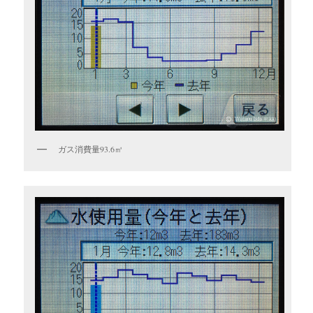
ガス消費量93.6㎥