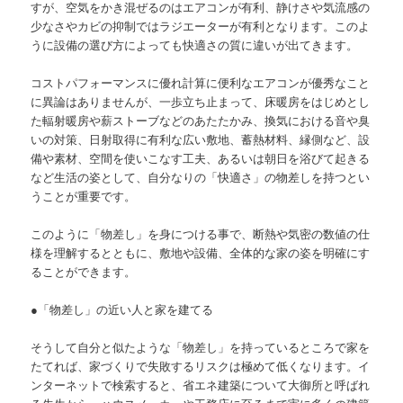
すが、空気をかき混ぜるのはエアコンが有利、静けさや気流感の
少なさやカビの抑制ではラジエーターが有利となります。このよ
うに設備の選び方によっても快適さの質に違いが出てきます。
コストパフォーマンスに優れ計算に便利なエアコンが優秀なこと
に異論はありませんが、一歩立ち止まって、床暖房をはじめとし
た輻射暖房や薪ストーブなどのあたたかみ、換気における音や臭
いの対策、日射取得に有利な広い敷地、蓄熱材料、縁側など、設
備や素材、空間を使いこなす工夫、あるいは朝日を浴びて起きる
など生活の姿として、自分なりの「快適さ」の物差しを持つとい
うことが重要です。
このように「物差し」を身につける事で、断熱や気密の数値の仕
様を理解するとともに、敷地や設備、全体的な家の姿を明確にす
ることができます。
●「物差し」の近い人と家を建てる
そうして自分と似たような「物差し」を持っているところで家を
たてれば、家づくりで失敗するリスクは極めて低くなります。イ
ンターネットで検索すると、省エネ建築について大御所と呼ばれ