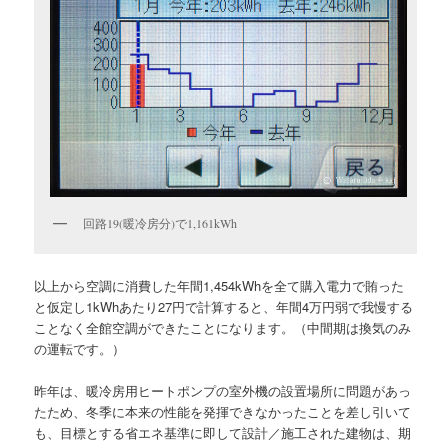
回路19(暖冷房分)で1,161kWh
以上から空調に消費した年間1,454kWhを全て購入電力で賄った
と仮定し1kWhあたり27円で計算すると、年間4万円弱で我慢する
ことなく全館空調ができたことになります。（中間期は換気のみ
の運転です。）
昨年は、暖冷房用ヒートポンプの室外機の設置場所に問題があっ
たため、冬季に本来の性能を発揮できなかったことを差し引いて
も、目標とする省エネ基準に即して設計／施工された建物は、期