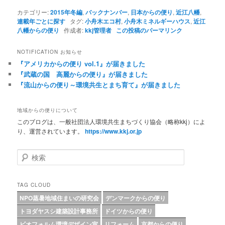
カテゴリー:
2015年冬編
,
バックナンバー
,
日本からの便り
,
近江八幡
,
連載年ごとに探す
タグ:
小舟木エコ村
,
小舟木ミネルギーハウス
,
近江
八幡からの便り
作成者:
kkj管理者
この投稿のパーマリンク
NOTIFICATION お知らせ
『アメリカからの便り vol.1』が届きました
『武蔵の国 高麗からの便り』が届きました
『流山からの便り～環境共生とまち育て』が届きました
地域からの便りについて
このブログは、一般社団法人環境共生まちづくり協会（略称kkj）によ
り、運営されています。
https://www.kkj.or.jp
検索
TAG CLOUD
NPO蒸暑地域住まいの研究会
デンマークからの便り
トヨダヤスシ建築設計事務所
ドイツからの便り
ビオフォルム環境デザイン室
リフォーム
京都からの便り