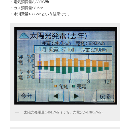
・電気消費量3,880kWh
・ガス消費量93.6㎥
・水消費量183.2㎥という結果です。
太陽光発電量5,401kWh（うち、売電分が3,890kWh）