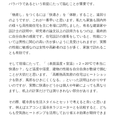
バラバラであるという前提にたって臨むことが重要です。
「物差し」をつくるには「快適さ」を「体験」すること。遠回り
のようですが、これが一番早いと思います。私たち家族も国内外
の様々な高性能住宅を主に冬場に訪問しました。有名な建築家や
設計士の説明や、研究者の論文以上の説得力をもつのは、最終的
に自分自身の感覚です。住宅設計の接客をしていると、性能につ
いては男性に関心の高い方が多いように見受けられますが、実際
の性能に敏感なのは女性や高齢者のほうが多く、家族で訪れるこ
とも有効です。
そして現場にたって、「（表面温度＋室温）÷２＝20℃で本当に
快適か？」など温度や湿度、建物の性能を自分自身が数値で掴む
ことが大切だと思います。「高断熱高気密の住宅はヒートショッ
クを防ぎ、風邪をひきにくくなる。」といった説明はわかりやす
いのですが、実際に快適かどうかは個人や年齢によっても異なり
ますし、机上の計算だけでは測りきれない部分があります。
その際、暖冷房を生活スタイルとセットで考えると良いと思いま
す。例えばエアコンと温冷水ラジエーターとを比較すると、どち
らも空気熱ヒートポンプを活用しており省エネ効果が期待できま