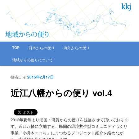
一般社団法人 環境共生住宅推進協議会
地域からの便り
メインメニュー
TOP
日本からの便り
海外からの便り
メインコンテンツへ移動
サブコンテンツへ移動
地域からの便りについて
投稿日時:
2015年2月17日
投
稿
近江八幡からの便り vol.4
ナ
ビ
ゲ
ー
シ
2013年夏号より湖国・滋賀からの便りを担当させて頂いておりま
ョ
す。近江八幡に立地する、民間の環境共生型コミュニティづくり
ン
事業「小舟木エコ村」にまつわるプロジェクト紹介を絡めなが