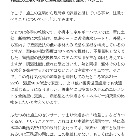
そこで、施主の立場から現時点で課題と感じている事や、注意す
べきことについて少し記してみます。
ひとつは冬季の乾燥です。小舟木ミネルギーハウスでは、壁に土
壁、断熱材に木質繊維、気密シートに透湿防水シートと、外壁か
ら室内まで透湿抵抗の低い素材のみで壁や屋根を構成しているの
ですが、室内の相対湿度は40〜45%で推移し、不足気味となりま
した。顕熱型の熱交換換気システムの採用が主な原因と考えてい
ますが、調湿性能に優れた壁とはいえ、熱と同様、躯体そのもの
が水分を発生するわけではないことは注意すべき点です。そこ
で、この冬は気化式の加湿器を運転してみたところ室温21〜
22℃、湿度50％付近で安定し、より低い暖房温度設定でも快適
に感じるようになりました。将来的には換気システムのエレメン
トを全熱型に交換し、顕熱型との快適さやエネルギー消費量の比
較をしたいと考えています。
ふたつめは施主のセンサー、つまり快適さの「物差し」をどうつ
くるか、ということです。これはより本質的な課題です。特に高
水準の断熱気密住宅の設計にあたっては、家族や、施主と設計士
あるいは工務店の間には、この物差しがない、もしくはあっても