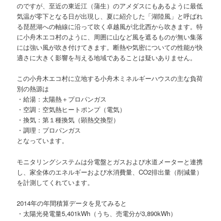
のですが、至近の東近江（蒲生）のアメダスにもあるように最低
気温が零下となる日が出現し、夏に紹介した「湖陸風」と呼ばれ
る琵琶湖への軸線に沿って吹く卓越風が北北西から吹きます。特
に小舟木エコ村のように、周囲に山など風を遮るものが無い集落
には強い風が吹き付けてきます。断熱や気密についての性能が快
適さに大きく影響を与える地域であることは疑いありません。
この小舟木エコ村に立地する小舟木ミネルギーハウスの主な負荷
別の熱源は
・給湯：太陽熱＋プロパンガス
・空調：空気熱ヒートポンプ（電気）
・換気：第１種換気（顕熱交換型）
・調理：プロパンガス
となっています。
モニタリングシステムは分電盤とガスおよび水道メーターと連携
し、家全体のエネルギーおよび水消費量、CO2排出量（削減量）
を計測してくれています。
2014年の年間積算データを見てみると
・太陽光発電量5,401kWh（うち、売電分が3,890kWh）